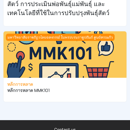
สัตว์ การประเมินพ่อพันธุ์แม่พันธุ์ และ
เทคโนโลยีที่ใช้ในการปรับปรุงพันธุ์สัตว์
หลักการตลาด
มหาวิทยาลัยราชภัฏวไลยอลงกรณ์ ในพระบรมราชูปถัมภ์ ศูนย์สระแก้ว
หลักการตลาด
หลักการตลาด MMK101
Contact us